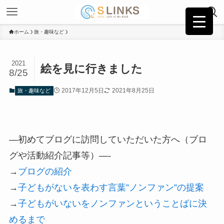
ホーム
旅・趣味など
2021
絵を見に行きました
8/25
2017年12月5日
2021年8月25日
旅・趣味など
—初めてブログに訪問していただいた方へ（ブロ
グや活動紹介記事等）—-
→
ブログの紹介
→
子どもがないを表わす言葉”ノンファン”の提案
→
子どもがいないをノンファンということばに決
めるまで