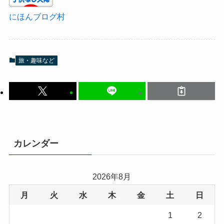
にほんブログ村
旅・趣味など
カレンダー
2026年8月
月
火
水
木
金
土
日
1
2