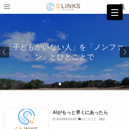
子どもがいない人生情報交換＆シェ
「子どもがいない人」を「ノンファ
ア エスリンクス管理人Samiのブ
ン」とひとことで
ログ
AIがもっと早くにあったら
2026年6月23日
ひとりごと、雑記