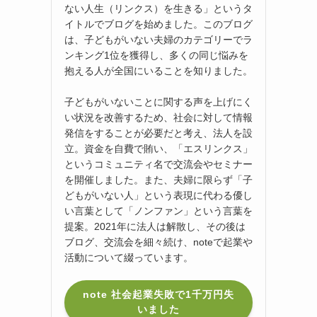
ない人生（リンクス）を生きる」というタ
イトルでブログを始めました。このブログ
は、子どもがいない夫婦のカテゴリーでラ
ンキング1位を獲得し、多くの同じ悩みを
抱える人が全国にいることを知りました。
子どもがいないことに関する声を上げにく
い状況を改善するため、社会に対して情報
発信をすることが必要だと考え、法人を設
立。資金を自費で賄い、「エスリンクス」
というコミュニティ名で交流会やセミナー
を開催しました。また、夫婦に限らず「子
どもがいない人」という表現に代わる優し
い言葉として「ノンファン」という言葉を
提案。2021年に法人は解散し、その後は
ブログ、交流会を細々続け、noteで起業や
活動について綴っています。
note 社会起業失敗で1千万円失
いました