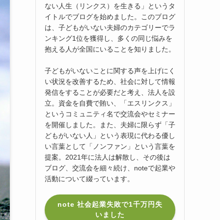
ない人生（リンクス）を生きる」というタ
イトルでブログを始めました。このブログ
は、子どもがいない夫婦のカテゴリーでラ
ンキング1位を獲得し、多くの同じ悩みを
抱える人が全国にいることを知りました。
子どもがいないことに関する声を上げにく
い状況を改善するため、社会に対して情報
発信をすることが必要だと考え、法人を設
立。資金を自費で賄い、「エスリンクス」
というコミュニティ名で交流会やセミナー
を開催しました。また、夫婦に限らず「子
どもがいない人」という表現に代わる優し
い言葉として「ノンファン」という言葉を
提案。2021年に法人は解散し、その後は
ブログ、交流会を細々続け、noteで起業や
活動について綴っています。
note 社会起業失敗で1千万円失
いました