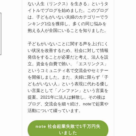
ない人生（リンクス）を生きる」というタ
イトルでブログを始めました。このブログ
は、子どもがいない夫婦のカテゴリーでラ
ンキング1位を獲得し、多くの同じ悩みを
抱える人が全国にいることを知りました。
子どもがいないことに関する声を上げにく
い状況を改善するため、社会に対して情報
発信をすることが必要だと考え、法人を設
立。資金を自費で賄い、「エスリンクス」
というコミュニティ名で交流会やセミナー
を開催しました。また、夫婦に限らず「子
どもがいない人」という表現に代わる優し
い言葉として「ノンファン」という言葉を
提案。2021年に法人は解散し、その後は
ブログ、交流会を細々続け、noteで起業や
活動について綴っています。
note 社会起業失敗で1千万円失
いました