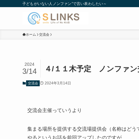
子どもがいない人ノンファン”で言い表わしたい～
ホーム
交流会
2024
４/１１木予定 ノンファ
3/14
2024年3月14日
交流会
交流会主催っていうより
集まる場所を提供する交流場提供会（名称はどう
やるというお話を前回アップしたのですが