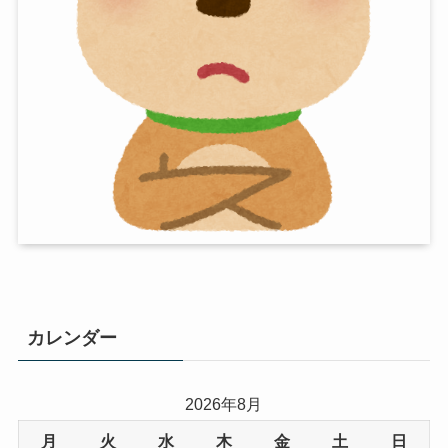
カレンダー
2026年8月
月
火
水
木
金
土
日