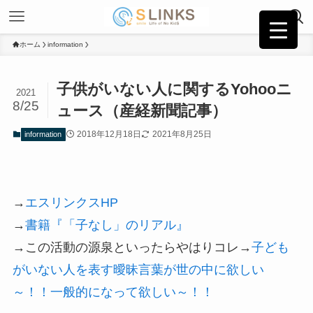
ホーム
information
子供がいない人に関するYohooニ
2021
8/25
ュース（産経新聞記事）
2018年12月18日
2021年8月25日
information
→
エスリンクスHP
→
書籍『「子なし」のリアル』
→この活動の源泉といったらやはりコレ→
子ども
がいない人を表す曖昧言葉が世の中に欲しい
～！！一般的になって欲しい～！！