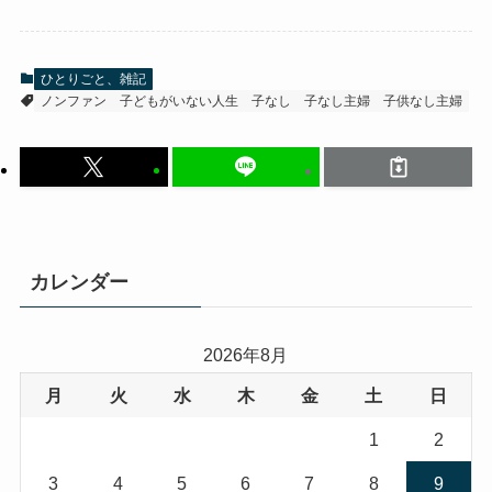
ひとりごと、雑記
ノンファン
子どもがいない人生
子なし
子なし主婦
子供なし主婦
カレンダー
2026年8月
月
火
水
木
金
土
日
1
2
3
4
5
6
7
8
9