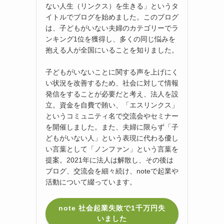
ない人生（リンクス）を生きる」というタ
イトルでブログを始めました。このブログ
は、子どもがいない夫婦のカテゴリーでラ
ンキング1位を獲得し、多くの同じ悩みを
抱える人が全国にいることを知りました。
子どもがいないことに関する声を上げにく
い状況を改善するため、社会に対して情報
発信をすることが必要だと考え、法人を設
立。資金を自費で賄い、「エスリンクス」
というコミュニティ名で交流会やセミナー
を開催しました。また、夫婦に限らず「子
どもがいない人」という表現に代わる優し
い言葉として「ノンファン」という言葉を
提案。2021年に法人は解散し、その後は
ブログ、交流会を細々続け、noteで起業や
活動について綴っています。
note 社会起業失敗で1千万円失
いました