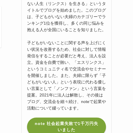
ない人生（リンクス）を生きる」というタ
イトルでブログを始めました。このブログ
は、子どもがいない夫婦のカテゴリーでラ
ンキング1位を獲得し、多くの同じ悩みを
抱える人が全国にいることを知りました。
子どもがいないことに関する声を上げにく
い状況を改善するため、社会に対して情報
発信をすることが必要だと考え、法人を設
立。資金を自費で賄い、「エスリンクス」
というコミュニティ名で交流会やセミナー
を開催しました。また、夫婦に限らず「子
どもがいない人」という表現に代わる優し
い言葉として「ノンファン」という言葉を
提案。2021年に法人は解散し、その後は
ブログ、交流会を細々続け、noteで起業や
活動について綴っています。
note 社会起業失敗で1千万円失
いました