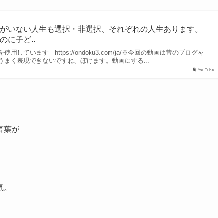
もがいない人生も選択・非選択、それぞれの人生あります。
に子ど...
しています https://ondoku3.com/ja/※今回の動画は昔のブログを
うまく表現できないですね、ぼけます。動画にする...
YouTube
言葉が
気。