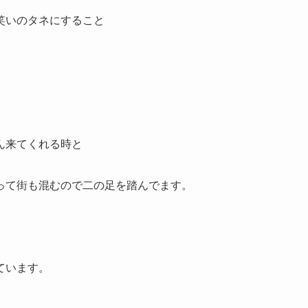
笑いのタネにすること
ん来てくれる時と
って街も混むので二の足を踏んでます。
ています。