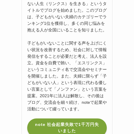
ない人生（リンクス）を生きる」というタ
イトルでブログを始めました。このブログ
は、子どもがいない夫婦のカテゴリーでラ
ンキング1位を獲得し、多くの同じ悩みを
抱える人が全国にいることを知りました。
子どもがいないことに関する声を上げにく
い状況を改善するため、社会に対して情報
発信をすることが必要だと考え、法人を設
立。資金を自費で賄い、「エスリンクス」
というコミュニティ名で交流会やセミナー
を開催しました。また、夫婦に限らず「子
どもがいない人」という表現に代わる優し
い言葉として「ノンファン」という言葉を
提案。2021年に法人は解散し、その後は
ブログ、交流会を細々続け、noteで起業や
活動について綴っています。
note 社会起業失敗で1千万円失
いました