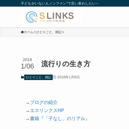
子どもがいない人ノンファン”で言い表わしたい～
ホーム
ひとりごと、雑記
2018
流行りの生き方
1/06
2018年1月6日
ひとりごと、雑記
→
ブログの紹介
→
エスリンクスHP
→
書籍『「子なし」のリアル』