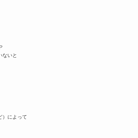
や
いないと
ど）によって
。