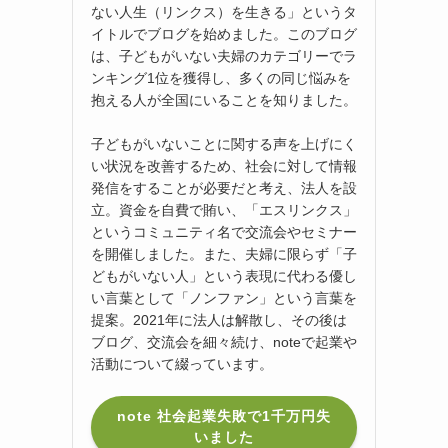
ない人生（リンクス）を生きる」というタ
イトルでブログを始めました。このブログ
は、子どもがいない夫婦のカテゴリーでラ
ンキング1位を獲得し、多くの同じ悩みを
抱える人が全国にいることを知りました。
子どもがいないことに関する声を上げにく
い状況を改善するため、社会に対して情報
発信をすることが必要だと考え、法人を設
立。資金を自費で賄い、「エスリンクス」
というコミュニティ名で交流会やセミナー
を開催しました。また、夫婦に限らず「子
どもがいない人」という表現に代わる優し
い言葉として「ノンファン」という言葉を
提案。2021年に法人は解散し、その後は
ブログ、交流会を細々続け、noteで起業や
活動について綴っています。
note 社会起業失敗で1千万円失
いました