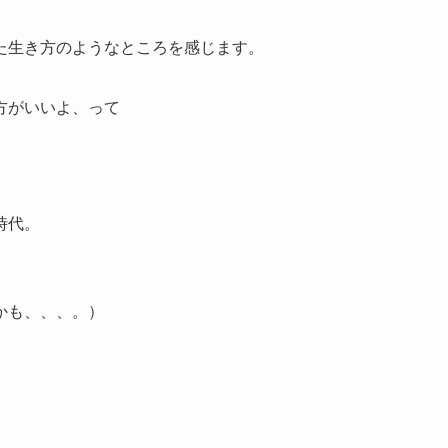
た生き方のようなところを感じます。
方がいいよ、って
時代。
かも、、、。）