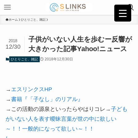
ホーム
ひとりごと、雑記
子供がいない人生を歩むー反響が
2018
12/30
大きかった記事Yahoo!ニュース
2018年12月30日
ひとりごと、雑記
→
エスリンクスHP
→
書籍『「子なし」のリアル』
→この活動の源泉といったらやはりコレ→
子ども
がいない人を表す曖昧言葉が世の中に欲しい
～！！一般的になって欲しい～！！