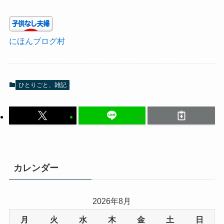
にほんブログ村
ひとりごと、雑記
カレンダー
2026年8月
月
火
水
木
金
土
日