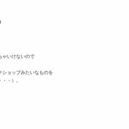
）
ちゃいけないので
クショップみたいなものを
・・・）。