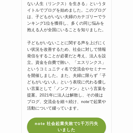
ない人生（リンクス）を生きる」というタ
イトルでブログを始めました。このブログ
は、子どもがいない夫婦のカテゴリーでラ
ンキング1位を獲得し、多くの同じ悩みを
抱える人が全国にいることを知りました。
子どもがいないことに関する声を上げにく
い状況を改善するため、社会に対して情報
発信をすることが必要だと考え、法人を設
立。資金を自費で賄い、「エスリンクス」
というコミュニティ名で交流会やセミナー
を開催しました。また、夫婦に限らず「子
どもがいない人」という表現に代わる優し
い言葉として「ノンファン」という言葉を
提案。2021年に法人は解散し、その後は
ブログ、交流会を細々続け、noteで起業や
活動について綴っています。
note 社会起業失敗で1千万円失
いました