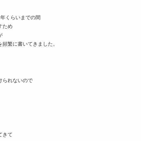
2年くらいまでの間
すため
が
を頻繁に書いてきました。
。
けられないので
。
てきて