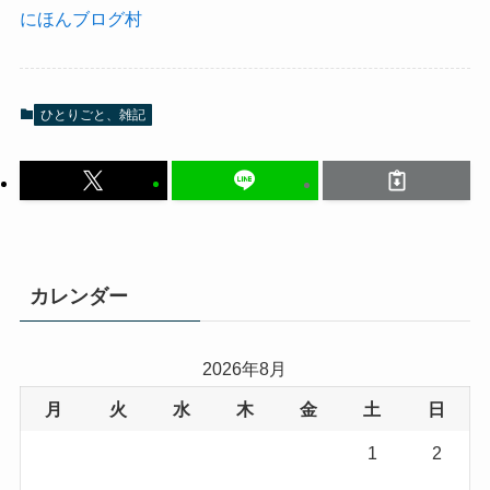
にほんブログ村
ひとりごと、雑記
カレンダー
2026年8月
月
火
水
木
金
土
日
1
2