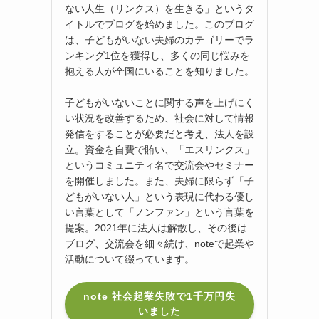
ない人生（リンクス）を生きる」というタ
イトルでブログを始めました。このブログ
は、子どもがいない夫婦のカテゴリーでラ
ンキング1位を獲得し、多くの同じ悩みを
抱える人が全国にいることを知りました。
子どもがいないことに関する声を上げにく
い状況を改善するため、社会に対して情報
発信をすることが必要だと考え、法人を設
立。資金を自費で賄い、「エスリンクス」
というコミュニティ名で交流会やセミナー
を開催しました。また、夫婦に限らず「子
どもがいない人」という表現に代わる優し
い言葉として「ノンファン」という言葉を
提案。2021年に法人は解散し、その後は
ブログ、交流会を細々続け、noteで起業や
活動について綴っています。
note 社会起業失敗で1千万円失
いました