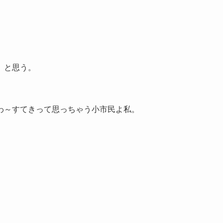
、と思う。
わ～すてきって思っちゃう小市民よ私。