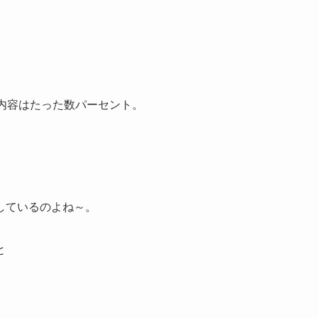
内容はたった数パーセント。
しているのよね～。
と