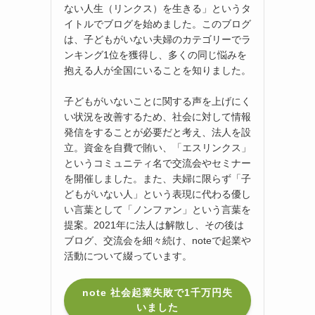
ない人生（リンクス）を生きる」というタ
イトルでブログを始めました。このブログ
は、子どもがいない夫婦のカテゴリーでラ
ンキング1位を獲得し、多くの同じ悩みを
抱える人が全国にいることを知りました。
子どもがいないことに関する声を上げにく
い状況を改善するため、社会に対して情報
発信をすることが必要だと考え、法人を設
立。資金を自費で賄い、「エスリンクス」
というコミュニティ名で交流会やセミナー
を開催しました。また、夫婦に限らず「子
どもがいない人」という表現に代わる優し
い言葉として「ノンファン」という言葉を
提案。2021年に法人は解散し、その後は
ブログ、交流会を細々続け、noteで起業や
活動について綴っています。
note 社会起業失敗で1千万円失
いました