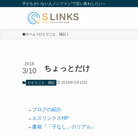
子どもがいない人ノンファン”で言い表わしたい～
ホーム
ひとりごと、雑記
2018
ちょっとだけ
3/10
2018年3月10日
ひとりごと、雑記
→
ブログの紹介
→
エスリンクスHP
→
書籍『「子なし」のリアル』