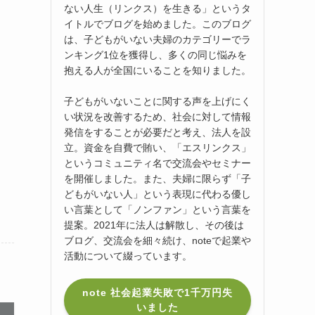
ない人生（リンクス）を生きる」というタ
イトルでブログを始めました。このブログ
は、子どもがいない夫婦のカテゴリーでラ
ンキング1位を獲得し、多くの同じ悩みを
抱える人が全国にいることを知りました。
子どもがいないことに関する声を上げにく
い状況を改善するため、社会に対して情報
発信をすることが必要だと考え、法人を設
立。資金を自費で賄い、「エスリンクス」
というコミュニティ名で交流会やセミナー
を開催しました。また、夫婦に限らず「子
どもがいない人」という表現に代わる優し
い言葉として「ノンファン」という言葉を
提案。2021年に法人は解散し、その後は
ブログ、交流会を細々続け、noteで起業や
活動について綴っています。
note 社会起業失敗で1千万円失
いました