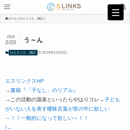
ホーム
ひとりごと、雑記
2019
う～ん
2/20
2019年2月20日
ひとりごと、雑記
エスリンクスHP
→
書籍『「子なし」のリアル』
→この活動の源泉といったらやはりコレ→
子ども
がいない人を表す曖昧言葉が世の中に欲しい
～！！一般的になって欲しい～！！
/→