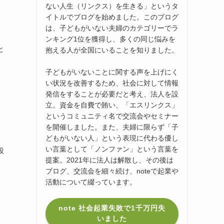
ない人生（リンクス）を生きる」というタ
イトルでブログを始めました。このブログ
は、子どもがいない夫婦のカテゴリーでラ
ンキング1位を獲得し、多くの同じ悩みを
と
抱える人が全国にいることを知りました。
子どもがいないことに関する声を上げにく
い状況を改善するため、社会に対して情報
発信をすることが必要だと考え、法人を設
立。資金を自費で賄い、「エスリンクス」
というコミュニティ名で交流会やセミナー
を開催しました。また、夫婦に限らず「子
どもがいない人」という表現に代わる優し
い言葉として「ノンファン」という言葉を
役
提案。2021年に法人は解散し、その後は
ブログ、交流会を細々続け、noteで起業や
活動について綴っています。
note 社会起業失敗で1千万円失
いました