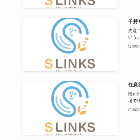
子持
先週
いう..
202
任意
慌た
場で終.
202