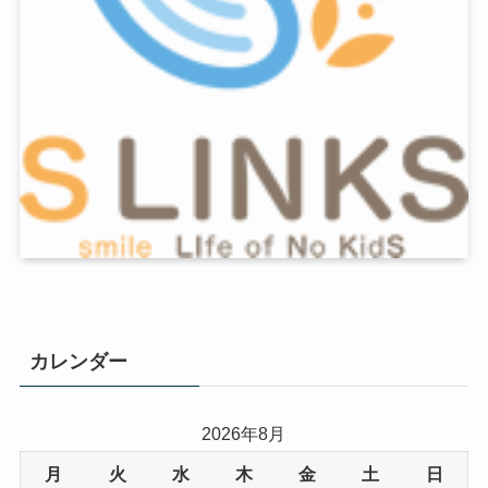
カレンダー
2026年8月
月
火
水
木
金
土
日