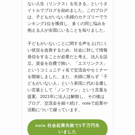
ない人生（リンクス）を生きる」というタ
イトルでブログを始めました。このブログ
は、子どもがいない夫婦のカテゴリーでラ
ンキング1位を獲得し、多くの同じ悩みを
抱える人が全国にいることを知りました。
子どもがいないことに関する声を上げにく
い状況を改善するため、社会に対して情報
発信をすることが必要だと考え、法人を設
立。資金を自費で賄い、「エスリンクス」
というコミュニティ名で交流会やセミナー
を開催しました。また、夫婦に限らず「子
どもがいない人」という表現に代わる優し
い言葉として「ノンファン」という言葉を
提案。2021年に法人は解散し、その後は
ブログ、交流会を細々続け、noteで起業や
活動について綴っています。
note 社会起業失敗で1千万円失
いました