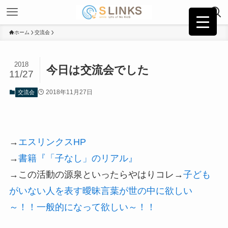
ホーム
交流会
2018
今日は交流会でした
11/27
2018年11月27日
交流会
→
エスリンクスHP
→
書籍『「子なし」のリアル』
→この活動の源泉といったらやはりコレ→
子ども
がいない人を表す曖昧言葉が世の中に欲しい
～！！一般的になって欲しい～！！