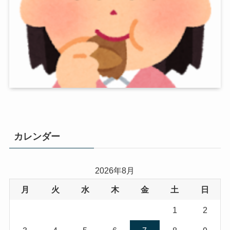
カレンダー
2026年8月
月
火
水
木
金
土
日
1
2